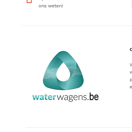
ons weten!
w
p
e