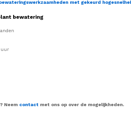
en bewateringswerkzaamheden met gekeurd hogesnelhe
plant bewatering
swanden
duur
d? Neem
contact
met ons op over de mogelijkheden.