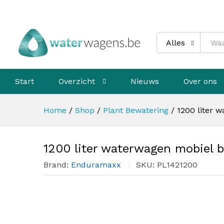
1200 liter waterwagen mobie
Beschrijving
Specificaties
Alles
Start
Overzicht
Nieuws
Over ons
Home
/
Shop
/
Plant Bewatering
/
1200 liter 
1200 liter waterwagen mobiel 
Brand:
Enduramaxx
SKU:
PL1421200