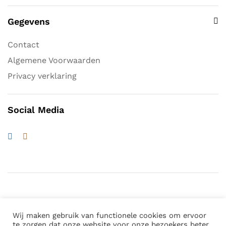
Gegevens
Contact
Algemene Voorwaarden
Privacy verklaring
Social Media
Wij maken gebruik van functionele cookies om ervoor
© 2026 Waterwagens.be. All Rights Reserved
te zorgen dat onze website voor onze bezoekers beter